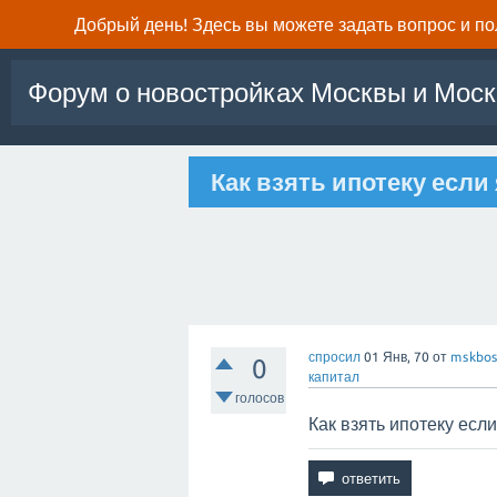
Добрый день! Здесь вы можете задать вопрос и п
Форум о новостройках Москвы и Моск
Как взять ипотеку если 
спросил
01 Янв, 70
от
mskbos
0
капитал
голосов
Как взять ипотеку если