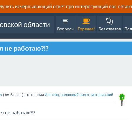
олучить исчерпывающий ответ про интересующий вас объект 
овской области
Вопросы
Горячее!
Без ответов
Пол
я не работаю?!?
s
(
3m
баллов)
в категории
Ипотека, налоговый вычет, материнский
 я не работаю?!?