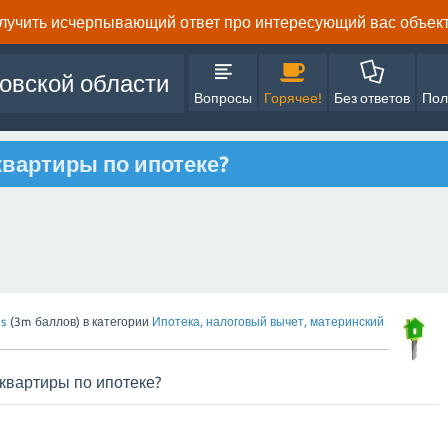
олучить исчерпывающий ответ про интересующий вас объект 
овской области
Вопросы
Горячее!
Без ответов
Пол
квартиры по ипотеке?
s
(
3m
баллов)
в категории
Ипотека, налоговый вычет, материнский
квартиры по ипотеке?