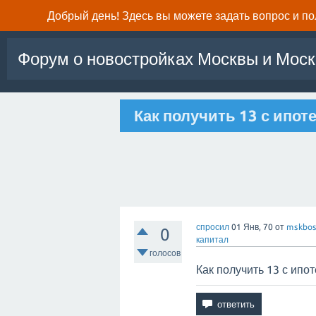
Добрый день! Здесь вы можете задать вопрос и п
Форум о новостройках Москвы и Моск
Как получить 13 с ипоте
спросил
01 Янв, 70
от
mskbos
0
капитал
голосов
Как получить 13 с ипот