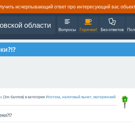
олучить исчерпывающий ответ про интересующий вас объект 
овской области
Вопросы
Горячее!
Без ответов
Пол
ки?!?
s
(
3m
баллов)
в категории
Ипотека, налоговый вычет, материнский
еки?!?