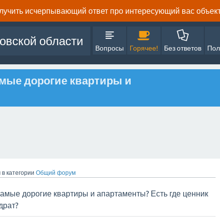
олучить исчерпывающий ответ про интересующий вас объект 
овской области
Вопросы
Горячее!
Без ответов
Пол
амые дорогие квартиры и
м
в категории
Общий форум
самые дорогие квартиры и апартаменты? Есть где ценник
драт?