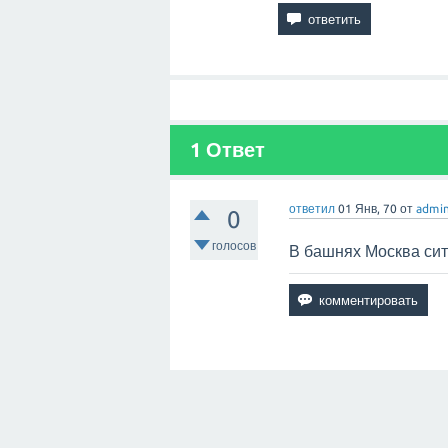
1
Ответ
ответил
01 Янв, 70
от
admi
0
голосов
В башнях Москва сити