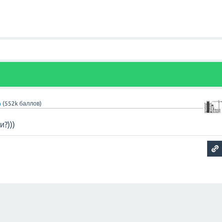
n
(
552k
баллов)
?)))