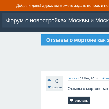
Добрый день! Здесь вы можете задать вопрос и п
Форум о новостройках Москвы и Моск
Отзывы о мортоне как 
спросил
01 Янв, 70
от
mskbos
0
голосов
Отзывы о мортоне как