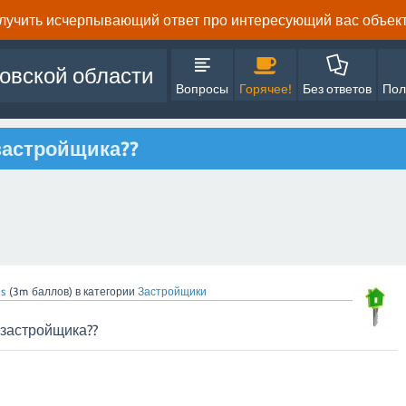
олучить исчерпывающий ответ про интересующий вас объект 
овской области
Вопросы
Горячее!
Без ответов
Пол
застройщика??
s
(
3m
баллов)
в категории
Застройщики
 застройщика??