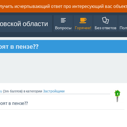
олучить исчерпывающий ответ про интересующий вас объект 
овской области
Вопросы
Горячее!
Без ответов
Пол
ят в пензе??
s
(
3m
баллов)
в категории
Застройщики
оят в пензе??