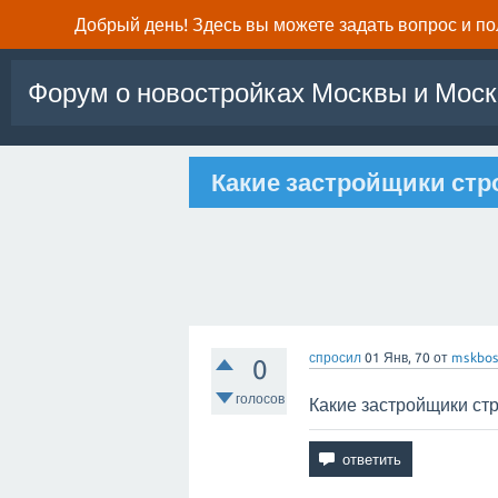
Добрый день! Здесь вы можете задать вопрос и п
Форум о новостройках Москвы и Моск
Какие застройщики стро
спросил
01 Янв, 70
от
mskbos
0
голосов
Какие застройщики стр