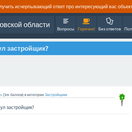
олучить исчерпывающий ответ про интересующий вас объект 
овской области
Вопросы
Горячее!
Без ответов
Пол
ул застройщик?
s
(
3m
баллов)
в категории
Застройщики
нул застройщик?