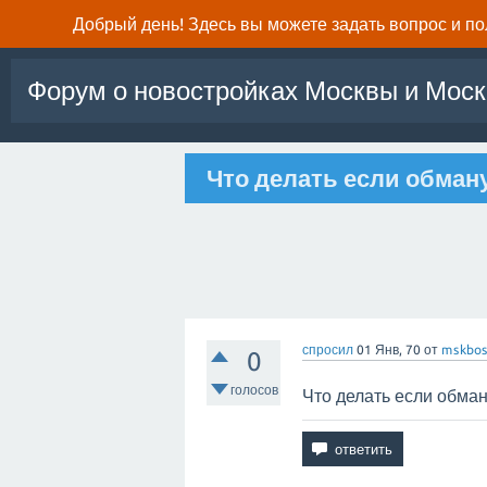
Добрый день! Здесь вы можете задать вопрос и п
Форум о новостройках Москвы и Моск
Что делать если обман
спросил
01 Янв, 70
от
mskbos
0
голосов
Что делать если обма