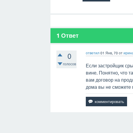
1
Ответ
ответил
01 Янв, 70
от
ирин
0
голосов
Если застройщик срыв
вине. Понятно, что т
вам договор на продл
дома вы не сможете 