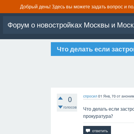
Добрый день! Здесь вы можете задать вопрос и п
Форум о новостройках Москвы и Моск
Что делать если застр
спросил
01 Янв, 70
от
анони
0
голосов
Что делать если застр
прокуратура?