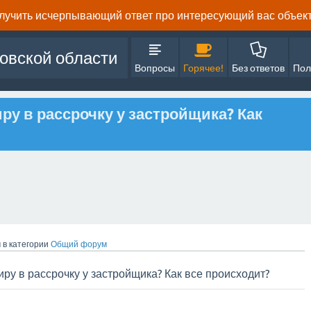
олучить исчерпывающий ответ про интересующий вас объект 
овской области
Вопросы
Горячее!
Без ответов
Пол
ру в рассрочку у застройщика? Как
м
в категории
Общий форум
иру в рассрочку у застройщика? Как все происходит?