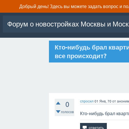
Добрый день! Здесь вы можете задать вопрос и п
Форум о новостройках Москвы и Моск
Кто-нибудь брал кварти
все происходит?
спросил
01 Янв, 70
от
анони
0
голосов
Кто-нибудь брал кварт