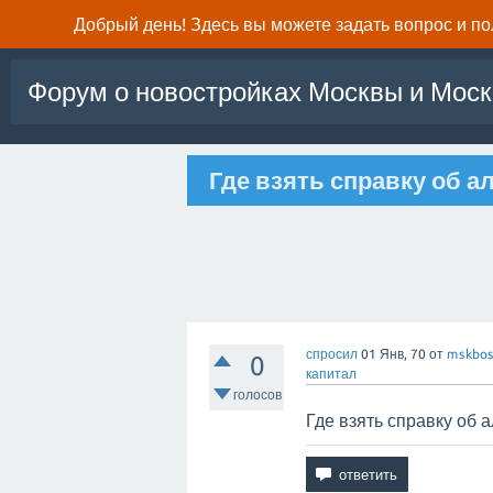
Добрый день! Здесь вы можете задать вопрос и п
Форум о новостройках Москвы и Моск
Где взять справку об а
спросил
01 Янв, 70
от
mskbos
0
капитал
голосов
Где взять справку об 