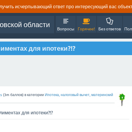
олучить исчерпывающий ответ про интересующий вас объект 
овской области
Вопросы
Горячее!
Без ответов
Пол
лиментах для ипотеки?!?
s
(
3m
баллов)
в категории
Ипотека, налоговый вычет, материнский
алиментах для ипотеки?!?