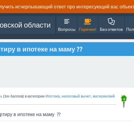
олучить исчерпывающий ответ про интересующий вас объект 
овской области
Вопросы
Горячее!
Без ответов
Пол
иру в ипотеке на маму ??
s
(
3m
баллов)
в категории
Ипотека, налоговый вычет, материнский
тиру в ипотеке на маму ??