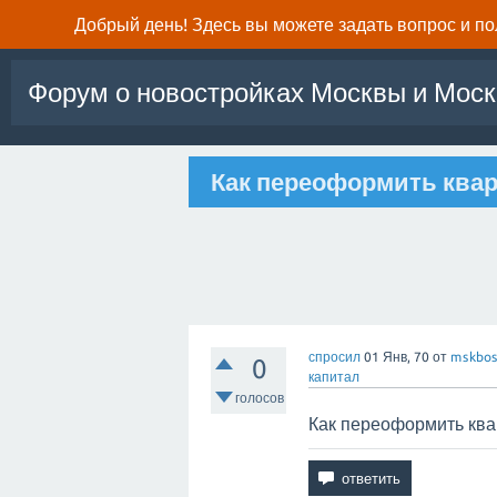
Добрый день! Здесь вы можете задать вопрос и п
Форум о новостройках Москвы и Моск
Как переоформить кварт
спросил
01 Янв, 70
от
mskbos
0
капитал
голосов
Как переоформить квар