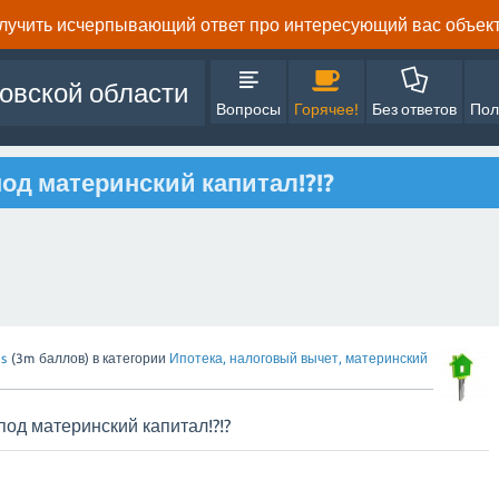
олучить исчерпывающий ответ про интересующий вас объект 
овской области
Вопросы
Горячее!
Без ответов
Пол
од материнский капитал!?!?
s
(
3m
баллов)
в категории
Ипотека, налоговый вычет, материнский
под материнский капитал!?!?