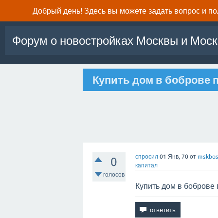
Добрый день! Здесь вы можете задать вопрос и п
Форум о новостройках Москвы и Моск
Купить дом в боброве п
спросил
01 Янв, 70
от
mskbos
0
капитал
голосов
Купить дом в боброве 