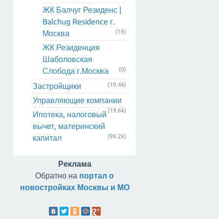
ЖК Балчуг Резиденс |
Balchug Residence г.
(19)
Москва
ЖК Резиденция
Шаболовская
(0)
Слобода г.Москва
(10.4k)
Застройщики
Управляющие компании
(19.6k)
Ипотека, налоговый
вычет, материнский
(99.2k)
капитал
Реклама
Обратно на
портал о
новостройках Москвы и МО