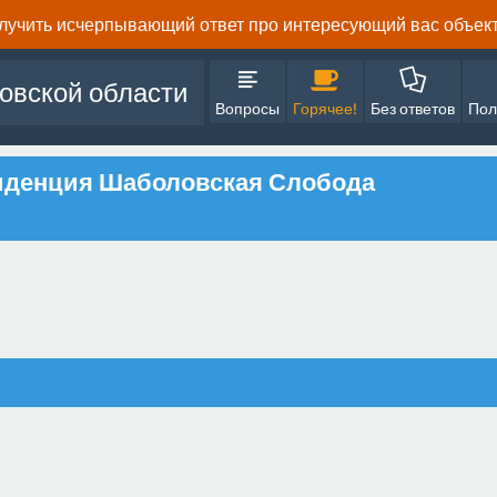
олучить исчерпывающий ответ про интересующий вас объект 
овской области
Вопросы
Горячее!
Без ответов
Пол
зиденция Шаболовская Слобода